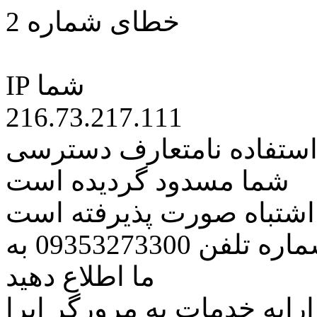
خطای شماره 2
IP شما
216.73.217.111
 استفاده نامتعارف دسترسی
شما مسدود گردیده است
ه اشتباه صورت پذیرفته است
مراتب این مسئله را از طریق شماره تلفن 09353273300 به
ما اطلاع دهید
رایه خدمات به مرورگر اپرا