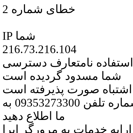
خطای شماره 2
IP شما
216.73.216.104
 استفاده نامتعارف دسترسی
شما مسدود گردیده است
ه اشتباه صورت پذیرفته است
مراتب این مسئله را از طریق شماره تلفن 09353273300 به
ما اطلاع دهید
رایه خدمات به مرورگر اپرا