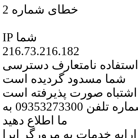
خطای شماره 2
IP شما
216.73.216.182
 استفاده نامتعارف دسترسی
شما مسدود گردیده است
ه اشتباه صورت پذیرفته است
مراتب این مسئله را از طریق شماره تلفن 09353273300 به
ما اطلاع دهید
رایه خدمات به مرورگر اپرا