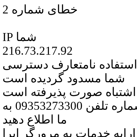
خطای شماره 2
IP شما
216.73.217.92
 استفاده نامتعارف دسترسی
شما مسدود گردیده است
ه اشتباه صورت پذیرفته است
مراتب این مسئله را از طریق شماره تلفن 09353273300 به
ما اطلاع دهید
رایه خدمات به مرورگر اپرا